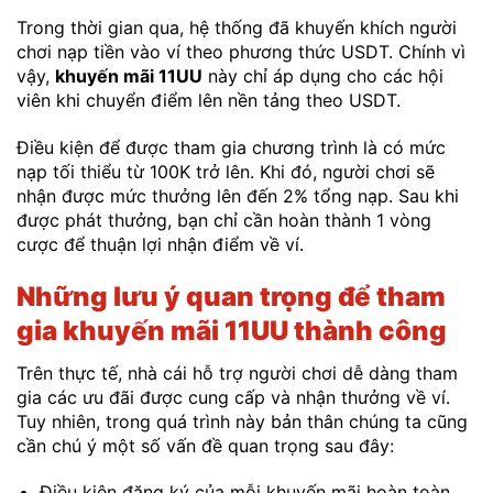
Trong thời gian qua, hệ thống đã khuyến khích người
chơi nạp tiền vào ví theo phương thức USDT. Chính vì
vậy,
khuyến mãi 11UU
này chỉ áp dụng cho các hội
viên khi chuyển điểm lên nền tảng theo USDT.
Điều kiện để được tham gia chương trình là có mức
nạp tối thiểu từ 100K trở lên. Khi đó, người chơi sẽ
nhận được mức thưởng lên đến 2% tổng nạp. Sau khi
được phát thưởng, bạn chỉ cần hoàn thành 1 vòng
cược để thuận lợi nhận điểm về ví.
Những lưu ý quan trọng để tham
gia khuyến mãi 11UU thành công
Trên thực tế, nhà cái hỗ trợ người chơi dễ dàng tham
gia các ưu đãi được cung cấp và nhận thưởng về ví.
Tuy nhiên, trong quá trình này bản thân chúng ta cũng
cần chú ý một số vấn đề quan trọng sau đây:
Điều kiện đăng ký của mỗi khuyến mãi hoàn toàn