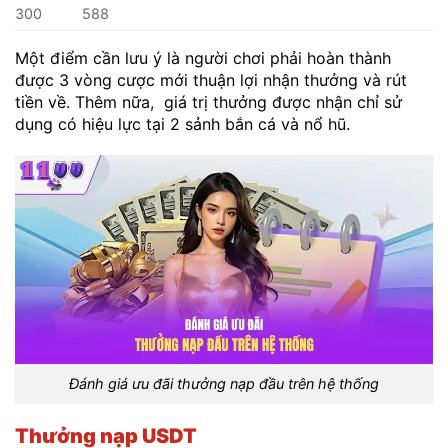
300
588
Một điểm cần lưu ý là người chơi phải hoàn thành
được 3 vòng cược mới thuận lợi nhận thưởng và rút
tiền về. Thêm nữa, giá trị thưởng được nhận chỉ sử
dụng có hiệu lực tại 2 sảnh bắn cá và nổ hũ.
Đánh giá ưu đãi thưởng nạp đầu trên hệ thống
Thưởng nạp USDT