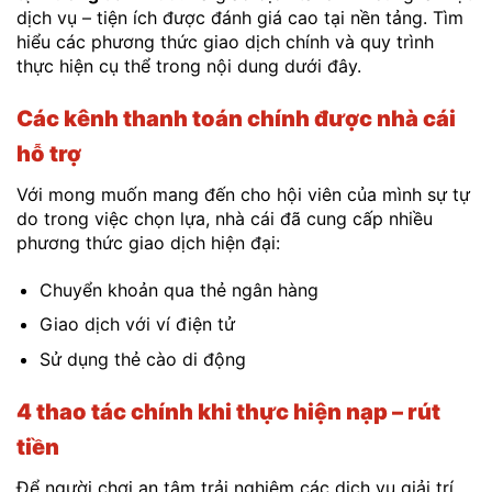
dịch vụ – tiện ích được đánh giá cao tại nền tảng. Tìm
hiểu các phương thức giao dịch chính và quy trình
thực hiện cụ thể trong nội dung dưới đây.
Các kênh thanh toán chính được nhà cái
hỗ trợ
Với mong muốn mang đến cho hội viên của mình sự tự
do trong việc chọn lựa, nhà cái đã cung cấp nhiều
phương thức giao dịch hiện đại:
Chuyển khoản qua thẻ ngân hàng
Giao dịch với ví điện tử
Sử dụng thẻ cào di động
4 thao tác chính khi thực hiện nạp – rút
tiền
Để người chơi an tâm trải nghiệm các dịch vụ giải trí