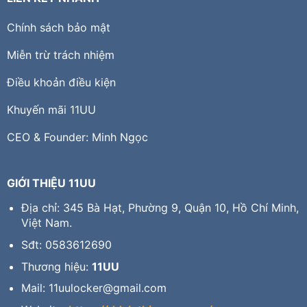
Chính sách bảo mật
Miễn trừ trách nhiệm
Điều khoản điều kiện
Khuyến mãi 11UU
CEO & Founder: Minh Ngọc
GIỚI THIỆU 11UU
Địa chỉ: 3
45 Bà Hạt, Phường 9, Quận 10, Hồ Chí Minh,
Việt Nam.
Sđt: 0583612690
Thương hiệu:
11UU
Mail:
11uulocker@gmail.com