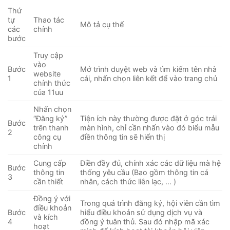
Thứ
tự
Thao tác
Mô tả cụ thể
các
chính
bước
Truy cập
vào
Bước
Mở trình duyệt web và tìm kiếm tên nhà
website
1
cái, nhấn chọn liên kết để vào trang chủ
chính thức
của 11uu
Nhấn chọn
“Đăng ký”
Tiện ích này thường được đặt ở góc trái
Bước
trên thanh
màn hình, chỉ cần nhấn vào đó biểu mẫu
2
công cụ
điền thông tin sẽ hiển thị
chính
Cung cấp
Điền đầy đủ, chính xác các dữ liệu mà hệ
Bước
thông tin
thống yêu cầu (Bao gồm thông tin cá
3
cần thiết
nhân, cách thức liên lạc, … )
Đồng ý với
Trong quá trình đăng ký, hội viên cần tìm
điều khoản
Bước
hiểu điều khoản sử dụng dịch vụ và
và kích
4
đồng ý tuân thủ. Sau đó nhập mã xác
hoạt