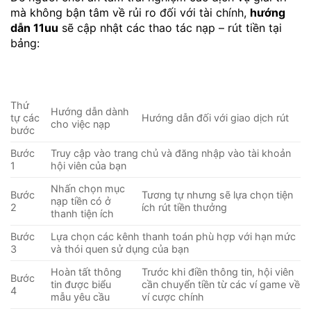
mà không bận tâm về rủi ro đối với tài chính,
hướng
dẫn 11uu
sẽ cập nhật các thao tác nạp – rút tiền tại
bảng:
Thứ
Hướng dẫn dành
tự các
Hướng dẫn đối với giao dịch rút
cho việc nạp
bước
Bước
Truy cập vào trang chủ và đăng nhập vào tài khoản
1
hội viên của bạn
Nhấn chọn mục
Bước
Tương tự nhưng sẽ lựa chọn tiện
nạp tiền có ở
2
ích rút tiền thưởng
thanh tiện ích
Bước
Lựa chọn các kênh thanh toán phù hợp với hạn mức
3
và thói quen sử dụng của bạn
Hoàn tất thông
Trước khi điền thông tin, hội viên
Bước
tin được biểu
cần chuyển tiền từ các ví game về
4
mẫu yêu cầu
ví cược chính