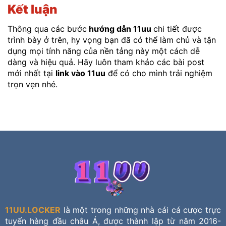
Kết luận
Thông qua các bước
hướng dẫn 11uu
chi tiết được
trình bày ở trên, hy vọng bạn đã có thể làm chủ và tận
dụng mọi tính năng của nền tảng này một cách dễ
dàng và hiệu quả. Hãy luôn tham khảo các bài post
mới nhất tại
link vào 11uu
để có cho mình trải nghiệm
trọn vẹn nhé.
11UU.LOCKER
là một trong những nhà cái cá cược trực
tuyến hàng đầu châu Á, được thành lập từ năm 2016-