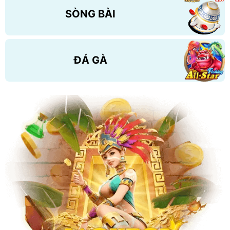
Mọi dữ liệu giao dịch, đăng nhập và thông tin cá
nhân đều được mã hóa chuẩn quốc tế.
SÒNG BÀI
⚡ 3. Nạp – Rút chỉ từ 1–3 phút
Hỗ trợ nhiều ngân hàng lớn, tự động hóa 24/7, hạn
ĐÁ GÀ
chế tối đa lỗi giao dịch.
🎮 4. Kho game đầy đủ – đa dạng nhất
hiện nay
⚽
Cược thể thao
🎰
Casino trực tuyến
🎲
Game bài 3D hiện đại
🧧
Xổ số – lô đề
🔥
Slot – nổ hũ – mini game
🎰 Các Sản Phẩm Nổi Bật Trên