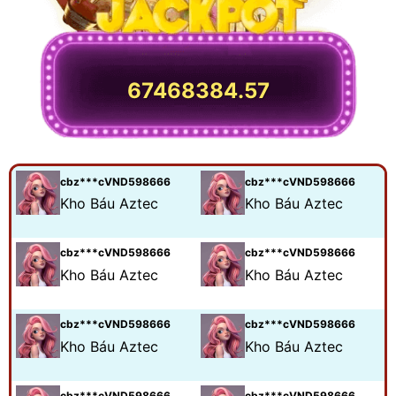
11UU
⚽ Cá cược thể thao
cbz***c
VND598666
cbz***c
VND598666
Kho Báu Aztec
Kho Báu Aztec
Cập nhật kèo nhanh theo thời gian thực, tỷ lệ cạnh
67468384.57
tranh, nhiều bộ môn: bóng đá, bóng rổ, tennis…
cbz***c
VND598666
cbz***c
VND598666
Kho Báu Aztec
Kho Báu Aztec
🎥 Casino live
Phát sóng trực tiếp 24/7 với dealer thật, gồm
cbz***c
VND598666
cbz***c
VND598666
Baccarat, Rồng Hổ, Roulette, Xì Dách…
Kho Báu Aztec
Kho Báu Aztec
🎰 Slot game – nổ hũ
cbz***c
VND598666
cbz***c
VND598666
Hơn 2.000 tựa slot hot từ PG, Jili, Pragmatic… hiệu
Kho Báu Aztec
Kho Báu Aztec
ứng đẹp, tỷ lệ nổ thưởng cao.
🎯 Game bài đổi thưởng
cbz***c
VND598666
cbz***c
VND598666
Kho Báu Aztec
Kho Báu Aztec
Tiến lên, phỏm, mậu binh, tài xỉu 3D.
cbz***c
VND598666
cbz***c
VND598666